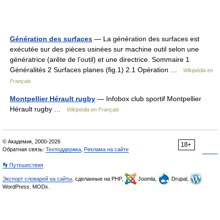
Génération des surfaces
— La génération des surfaces est
exécutée sur des pièces usinées sur machine outil selon une
génératrice (arête de l’outil) et une directrice. Sommaire 1
Généralités 2 Surfaces planes (fig.1) 2.1 Opération …
Wikipédia en
Français
Montpellier Hérault rugby
— Infobox club sportif Montpellier
Hérault rugby …
Wikipédia en Français
© Академик, 2000-2026
18+
Обратная связь:
Техподдержка
,
Реклама на сайте
👣 Путешествия
Экспорт словарей на сайты
, сделанные на PHP,
Joomla,
Drupal,
WordPress, MODx.